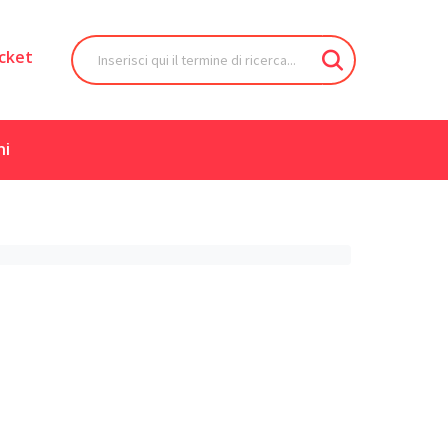
cket
ni